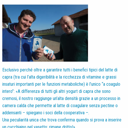
Esclusivo perché oltre a garantire tutti i benefici tipici del latte di
capra (tra cui l’alta digeribilità e la ricchezza di vitamine e grassi
insaturi importanti per le funzioni metaboliche) è l’unico “a coagulo
intero”: «A differenza di tutti gli altri yogurt di capra che sono
cremosi, il nostro raggiunge un’alta densità grazie a un processo in
camera calda che permette al latte di coagulare senza pectine o
addensanti – spiegano i soci della cooperativa –.
Una peculiarità unica che trova conferma quando si prova a inserire
un cucchiaino nel vasetto: rimane dritto!».