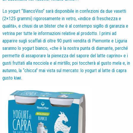
Lo yogurt “BiancoViso” sarà disponibile in confezioni da due vasetti
(2×125 grammi) rigorosamente in vetro, «indice di freschezza e
qualità», e chiusi da un blister che è al contempo sigillo di garanzia e
vetrina per tutte le informazioni relative al prodotto. I primi ad
apparire sugli scaffali di oltre 90 punti vendita di Piemonte e Liguria
saranno lo yogurt bianco, «che è la nostra punta di diamante, perché
permette di assaporare la pienezza del sapore del latte caprino» e i
gusti fruttati alla nocciola e al mirtillo; poi toccherà al gusto mela e, in
autunno, la “chicca” mai vista sul mercato: lo yogurt al latte di capra
gusto kiwi.