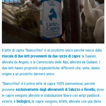
Il latte di capra “BiancoViso” è un prodotto unico perché nasce dalla
miscela di due latti provenienti da due razze di capre:
la Saanen,
allevata da Angelo, e la Camosciata delle Alpi, allevata da Giuliano. I
due latti hanno proprietà organolettiche differenti che, unite, danno
origine a un prodotto davvero unico.
“BiancoViso” è il primo latte di capra 100% piemontese, perché
proviene
esclusivamente dagli allevamenti di Saluzzo e Revello,
dove
le capre vengono allevate in stabulazione libera con ampi paddock
esterni; è
biologico,
le capre vengono, infatti, allevate con una dieta